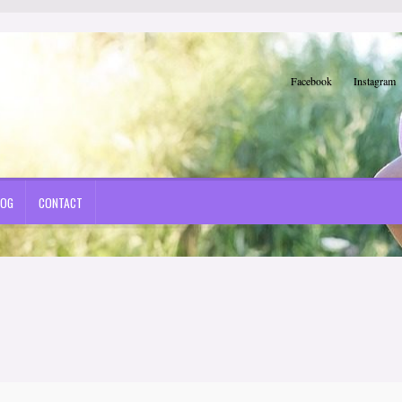
Facebook
Instagram
LOG
CONTACT
e Montoural, auteur pour enfants
Mon compte
Panier
Une section de page d’accueil