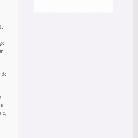
le
age
ur
s de
e
il
alé,